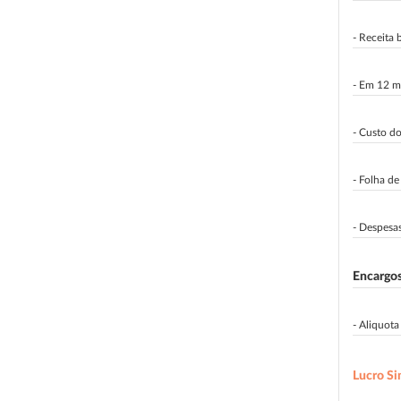
- Receita 
- Em 12 m
- Custo d
- Folha d
- Despesas
Encargos
- Aliquot
Lucro S