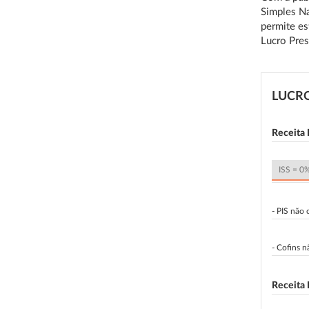
Simples Na
permite es
Lucro Pres
LUCR
Receita 
- PIS não
- Cofins 
Receita 