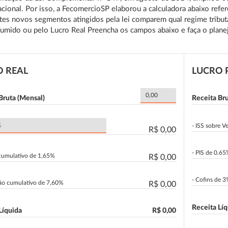
cional. Por isso, a FecomercioSP elaborou a calculadora abaixo refer
tes novos segmentos atingidos pela lei comparem qual regime tributá
umido ou pelo Lucro Real Preencha os campos abaixo e faça o planej
O REAL
LUCRO 
Bruta (Mensal)
Receita Br
- ISS sobre 
R$ 0,00
- PIS de 0.6
 cumulativo de 1,65%
R$ 0,00
- Cofins de 
não cumulativo de 7,60%
R$ 0,00
Receita Lí
Líquida
R$ 0,00