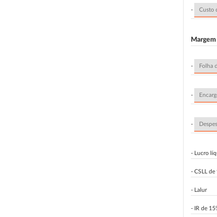
-
Margem 
-
-
-
- Lucro lí
- CSLL de
- Lalur
- IR de 1