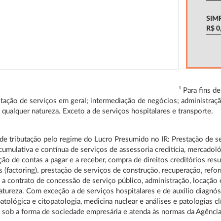
SIM
R$ 0
¹
Para fins d
tação de serviços em geral; intermediação de negócios; administraç
e qualquer natureza. Exceto a de serviços hospitalares e transporte.
 de tributação pelo regime do Lucro Presumido no IR: Prestação de s
cumulativa e contínua de serviços de assessoria creditícia, mercadológ
ção de contas a pagar e a receber, compra de direitos creditórios res
s (factoring). prestação de serviços de construção, recuperação, ref
 a contrato de concessão de serviço público, administração, locação
atureza. Com exceção a de serviços hospitalares e de auxílio diagnósti
atológica e citopatologia, medicina nuclear e análises e patologias cl
 sob a forma de sociedade empresária e atenda às normas da Agência Naci