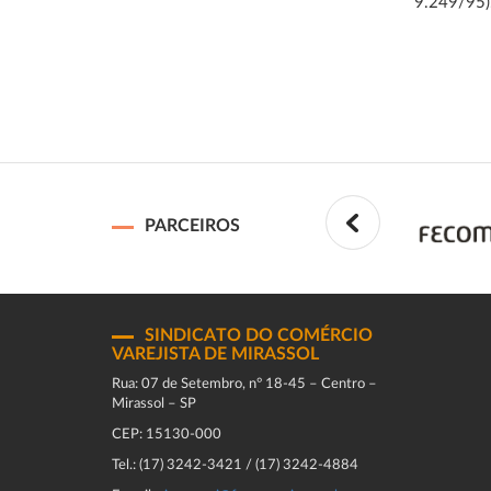
9.249/95)
PARCEIROS
SINDICATO DO COMÉRCIO
VAREJISTA DE MIRASSOL
Rua: 07 de Setembro, n° 18-45 – Centro –
Mirassol – SP
CEP: 15130-000
Tel.: (17) 3242-3421 / (17) 3242-4884