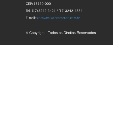
CEP: 15130-000
Tel.: (17) 3242-3421 / (17) 3242-4884
E-mail:
sincovami@fecomercio.com.br
© Copyright - Todos os Direitos Reservados