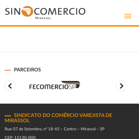
Toggl
navig
PARCEIROS
SINDICATO DO COMÉRCIO VAREJISTA DE
MIRASSOL
Rua: 07 de Setembro, n° 18-45 – Centro – Mirassol – SP
CEP: 15130-000