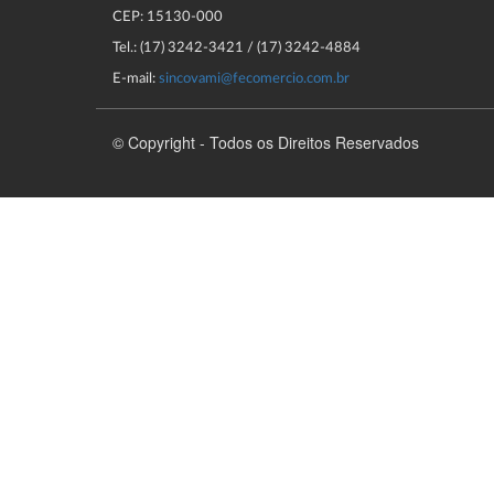
CEP: 15130-000
Tel.: (17) 3242-3421 / (17) 3242-4884
E-mail:
sincovami@fecomercio.com.br
© Copyright - Todos os Direitos Reservados