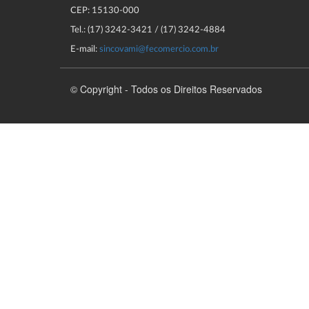
CEP: 15130-000
Tel.: (17) 3242-3421 / (17) 3242-4884
E-mail:
sincovami@fecomercio.com.br
© Copyright - Todos os Direitos Reservados