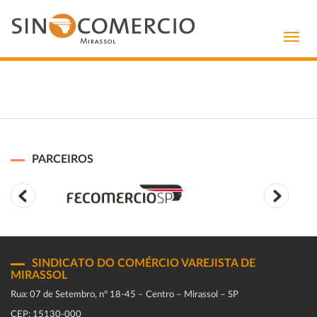
Toggl
navig
PARCEIROS
SINDICATO DO COMÉRCIO VAREJISTA DE
MIRASSOL
Rua: 07 de Setembro, n° 18-45 – Centro – Mirassol – SP
CEP: 15130-000