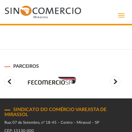
Toggl
navig
PARCEIROS
SINDICATO DO COMÉRCIO VAREJISTA DE
MIRASSOL
Rua: 07 de Setembro, n° 18-45 – Centro – Mirassol – SP
CEP: 15130-000