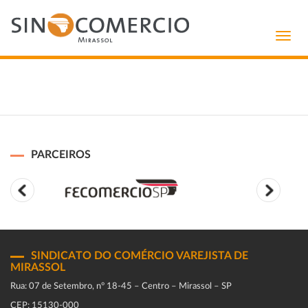
Toggl
navig
PARCEIROS
SINDICATO DO COMÉRCIO VAREJISTA DE
MIRASSOL
Rua: 07 de Setembro, n° 18-45 – Centro – Mirassol – SP
CEP: 15130-000