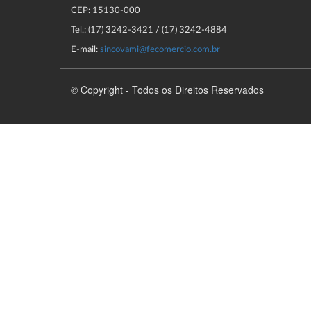
CEP: 15130-000
Tel.: (17) 3242-3421 / (17) 3242-4884
E-mail:
sincovami@fecomercio.com.br
© Copyright - Todos os Direitos Reservados