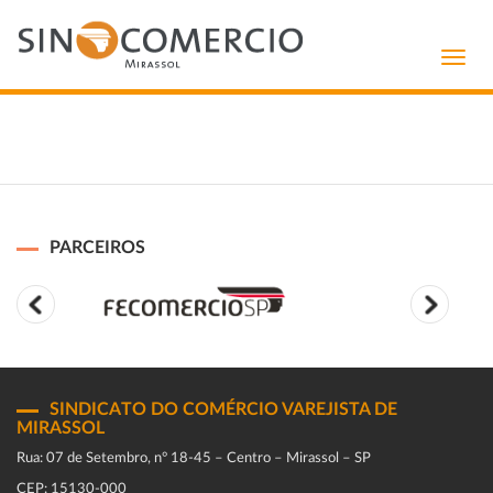
Toggl
navig
PARCEIROS
SINDICATO DO COMÉRCIO VAREJISTA DE
MIRASSOL
Rua: 07 de Setembro, n° 18-45 – Centro – Mirassol – SP
CEP: 15130-000