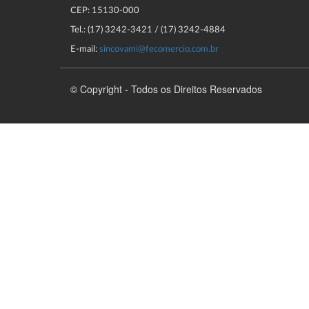
CEP: 15130-000
Tel.: (17) 3242-3421 / (17) 3242-4884
E-mail:
sincovami@fecomercio.com.br
© Copyright - Todos os Direitos Reservados