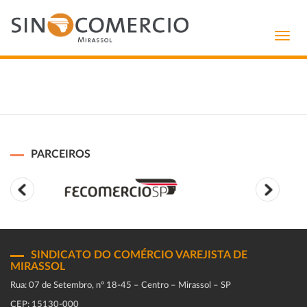
Toggl
navig
PARCEIROS
SINDICATO DO COMÉRCIO VAREJISTA DE
MIRASSOL
Rua: 07 de Setembro, n° 18-45 – Centro – Mirassol – SP
CEP: 15130-000