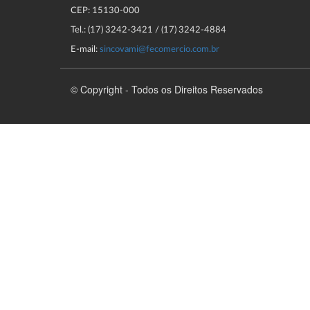
CEP: 15130-000
Tel.: (17) 3242-3421 / (17) 3242-4884
E-mail:
sincovami@fecomercio.com.br
© Copyright - Todos os Direitos Reservados