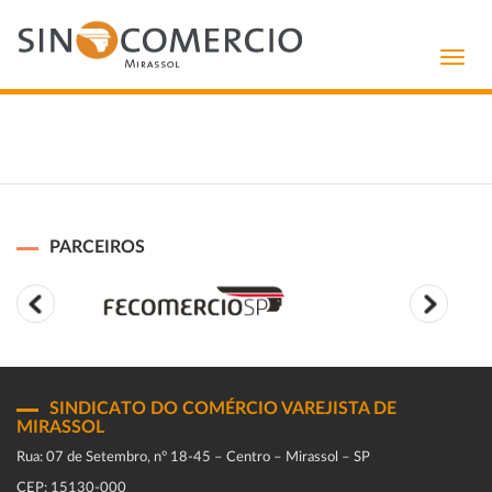
Toggl
navig
PARCEIROS
SINDICATO DO COMÉRCIO VAREJISTA DE
MIRASSOL
Rua: 07 de Setembro, n° 18-45 – Centro – Mirassol – SP
CEP: 15130-000