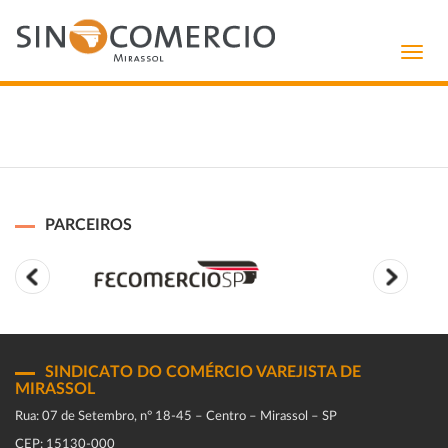
Toggl
navig
PARCEIROS
SINDICATO DO COMÉRCIO VAREJISTA DE
MIRASSOL
Rua: 07 de Setembro, n° 18-45 – Centro – Mirassol – SP
CEP: 15130-000