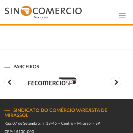
Toggl
navig
PARCEIROS
SINDICATO DO COMÉRCIO VAREJISTA DE
MIRASSOL
Rua: 07 de Setembro, n° 18-45 – Centro – Mirassol – SP
CEP: 15130-000