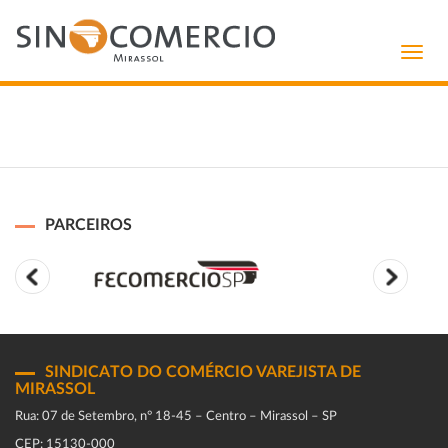
Toggl
navig
PARCEIROS
SINDICATO DO COMÉRCIO VAREJISTA DE
MIRASSOL
Rua: 07 de Setembro, n° 18-45 – Centro – Mirassol – SP
CEP: 15130-000