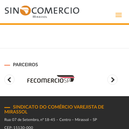
Toggl
navig
PARCEIROS
SINDICATO DO COMÉRCIO VAREJISTA DE
MIRASSOL
Rua: 07 de Setembro, n° 18-45 – Centro – Mirassol – SP
CEP: 15130-000