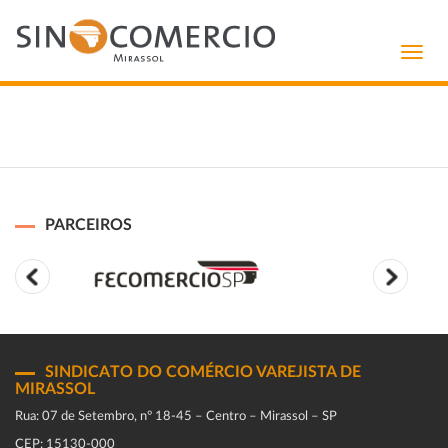
Toggl
navig
PARCEIROS
SINDICATO DO COMÉRCIO VAREJISTA DE
MIRASSOL
Rua: 07 de Setembro, n° 18-45 – Centro – Mirassol – SP
CEP: 15130-000