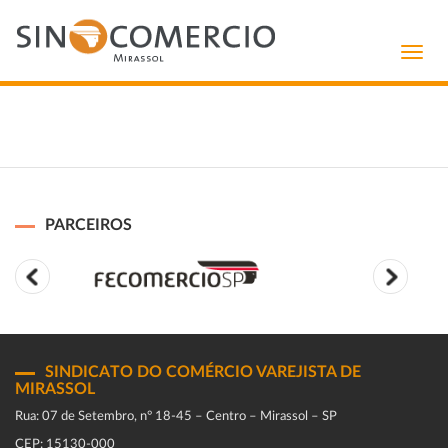
Toggl
navig
PARCEIROS
SINDICATO DO COMÉRCIO VAREJISTA DE
MIRASSOL
Rua: 07 de Setembro, n° 18-45 – Centro – Mirassol – SP
CEP: 15130-000