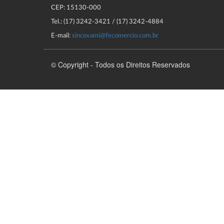
CEP: 15130-000
Tel.: (17) 3242-3421 / (17) 3242-4884
E-mail:
sincovami@fecomercio.com.br
© Copyright - Todos os Direitos Reservados