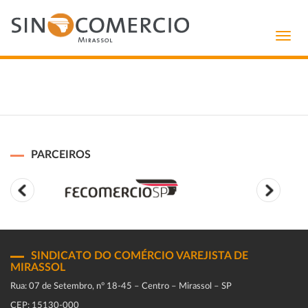
Toggl
navig
PARCEIROS
SINDICATO DO COMÉRCIO VAREJISTA DE
MIRASSOL
Rua: 07 de Setembro, n° 18-45 – Centro – Mirassol – SP
CEP: 15130-000