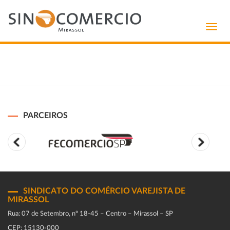
Toggl
navig
PARCEIROS
SINDICATO DO COMÉRCIO VAREJISTA DE
MIRASSOL
Rua: 07 de Setembro, n° 18-45 – Centro – Mirassol – SP
CEP: 15130-000