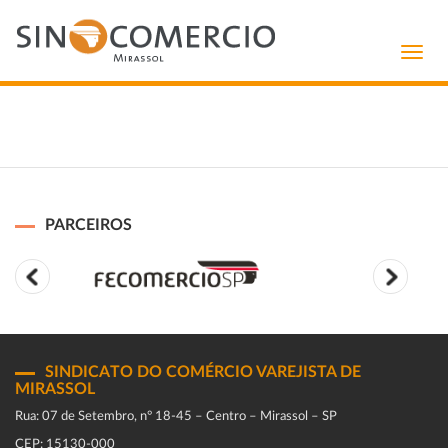
Toggl
navig
PARCEIROS
SINDICATO DO COMÉRCIO VAREJISTA DE
MIRASSOL
Rua: 07 de Setembro, n° 18-45 – Centro – Mirassol – SP
CEP: 15130-000