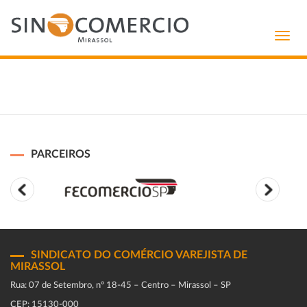
Toggl
navig
PARCEIROS
SINDICATO DO COMÉRCIO VAREJISTA DE
MIRASSOL
Rua: 07 de Setembro, n° 18-45 – Centro – Mirassol – SP
CEP: 15130-000