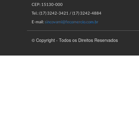
CEP: 15130-000
Tel.: (17) 3242-3421 / (17) 3242-4884
E-mail:
sincovami@fecomercio.com.br
© Copyright - Todos os Direitos Reservados