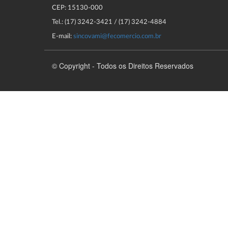
CEP: 15130-000
Tel.: (17) 3242-3421 / (17) 3242-4884
E-mail:
sincovami@fecomercio.com.br
© Copyright - Todos os Direitos Reservados