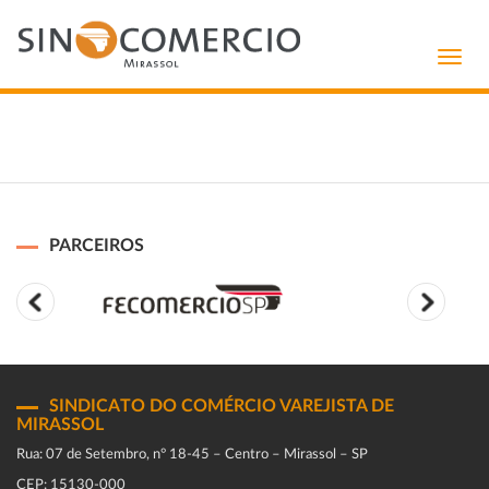
Toggl
navig
PARCEIROS
SINDICATO DO COMÉRCIO VAREJISTA DE
MIRASSOL
Rua: 07 de Setembro, n° 18-45 – Centro – Mirassol – SP
CEP: 15130-000