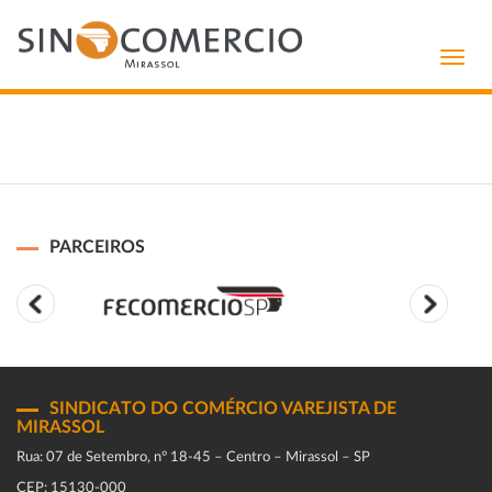
Toggl
navig
PARCEIROS
SINDICATO DO COMÉRCIO VAREJISTA DE
MIRASSOL
Rua: 07 de Setembro, n° 18-45 – Centro – Mirassol – SP
CEP: 15130-000