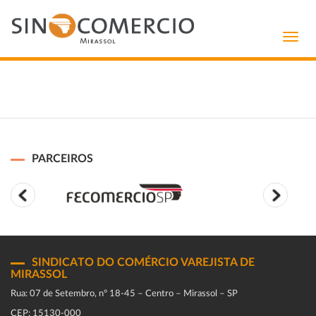
Toggl
navig
PARCEIROS
SINDICATO DO COMÉRCIO VAREJISTA DE
MIRASSOL
Rua: 07 de Setembro, n° 18-45 – Centro – Mirassol – SP
CEP: 15130-000