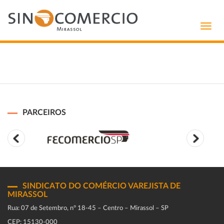
Toggl
navig
PARCEIROS
SINDICATO DO COMÉRCIO VAREJISTA DE
MIRASSOL
Rua: 07 de Setembro, n° 18-45 – Centro – Mirassol – SP
CEP: 15130-000