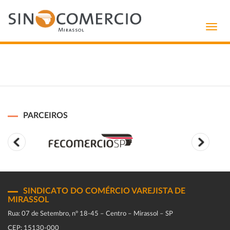
Toggl
navig
PARCEIROS
SINDICATO DO COMÉRCIO VAREJISTA DE
MIRASSOL
Rua: 07 de Setembro, n° 18-45 – Centro – Mirassol – SP
CEP: 15130-000