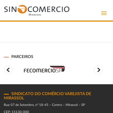
Toggl
navig
PARCEIROS
SINDICATO DO COMÉRCIO VAREJISTA DE
MIRASSOL
Rua: 07 de Setembro, n° 18-45 – Centro – Mirassol – SP
CEP: 15130-000