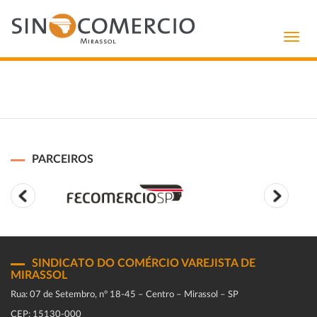
Toggl
navig
PARCEIROS
SINDICATO DO COMÉRCIO VAREJISTA DE
MIRASSOL
Rua: 07 de Setembro, n° 18-45 – Centro – Mirassol – SP
CEP: 15130-000