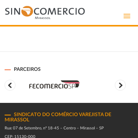
Toggl
navig
PARCEIROS
SINDICATO DO COMÉRCIO VAREJISTA DE
MIRASSOL
Rua: 07 de Setembro, n° 18-45 – Centro – Mirassol – SP
CEP: 15130-000