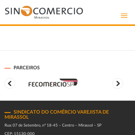
Toggl
navig
PARCEIROS
SINDICATO DO COMÉRCIO VAREJISTA DE
MIRASSOL
Rua: 07 de Setembro, n° 18-45 – Centro – Mirassol – SP
CEP: 15130-000