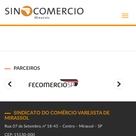
Toggl
navig
PARCEIROS
SINDICATO DO COMÉRCIO VAREJISTA DE
MIRASSOL
Rua: 07 de Setembro, n° 18-45 – Centro – Mirassol – SP
CEP: 15130-000