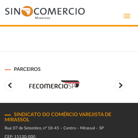
Toggl
navig
PARCEIROS
SINDICATO DO COMÉRCIO VAREJISTA DE
MIRASSOL
Rua: 07 de Setembro, n° 18-45 – Centro – Mirassol – SP
CEP: 15130-000