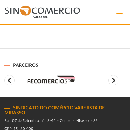
Toggl
navig
PARCEIROS
SINDICATO DO COMÉRCIO VAREJISTA DE
MIRASSOL
Rua: 07 de Setembro, n° 18-45 – Centro – Mirassol – SP
CEP: 15130-000