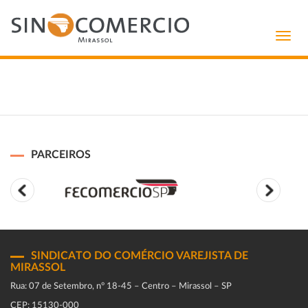
Toggl
navig
PARCEIROS
SINDICATO DO COMÉRCIO VAREJISTA DE
MIRASSOL
Rua: 07 de Setembro, n° 18-45 – Centro – Mirassol – SP
CEP: 15130-000