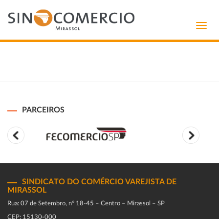
Toggl
navig
PARCEIROS
SINDICATO DO COMÉRCIO VAREJISTA DE
MIRASSOL
Rua: 07 de Setembro, n° 18-45 – Centro – Mirassol – SP
CEP: 15130-000