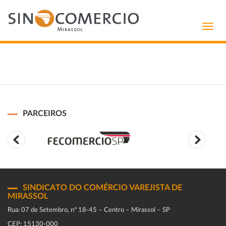
Toggl
navig
PARCEIROS
SINDICATO DO COMÉRCIO VAREJISTA DE
MIRASSOL
Rua: 07 de Setembro, n° 18-45 – Centro – Mirassol – SP
CEP: 15130-000