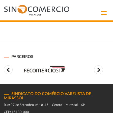
Toggl
navig
PARCEIROS
SINDICATO DO COMÉRCIO VAREJISTA DE
MIRASSOL
Rua: 07 de Setembro, n° 18-45 – Centro – Mirassol – SP
CEP: 15130-000