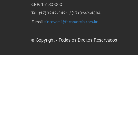
CEP: 15130-000
Tel.: (17) 3242-3421 / (17) 3242-4884
E-mail:
sincovami@fecomercio.com.br
© Copyright - Todos os Direitos Reservados