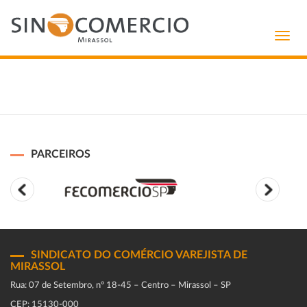
Toggl
navig
PARCEIROS
SINDICATO DO COMÉRCIO VAREJISTA DE
MIRASSOL
Rua: 07 de Setembro, n° 18-45 – Centro – Mirassol – SP
CEP: 15130-000