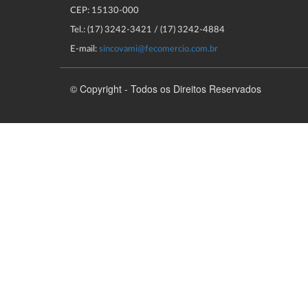
CEP: 15130-000
Tel.: (17) 3242-3421 / (17) 3242-4884
E-mail:
sincovami@fecomercio.com.br
© Copyright - Todos os Direitos Reservados