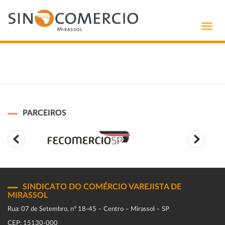
Toggl
navig
PARCEIROS
SINDICATO DO COMÉRCIO VAREJISTA DE
MIRASSOL
Rua: 07 de Setembro, n° 18-45 – Centro – Mirassol – SP
CEP: 15130-000