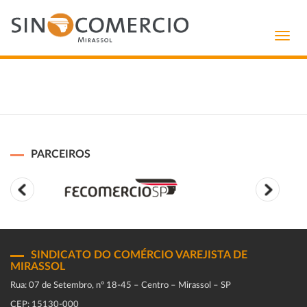
Toggl
navig
PARCEIROS
SINDICATO DO COMÉRCIO VAREJISTA DE
MIRASSOL
Rua: 07 de Setembro, n° 18-45 – Centro – Mirassol – SP
CEP: 15130-000