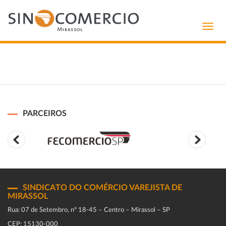
Toggl
navig
PARCEIROS
SINDICATO DO COMÉRCIO VAREJISTA DE
MIRASSOL
Rua: 07 de Setembro, n° 18-45 – Centro – Mirassol – SP
CEP: 15130-000