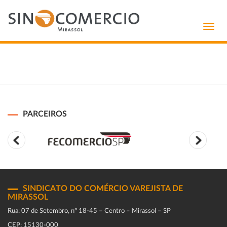
Toggl
navig
PARCEIROS
SINDICATO DO COMÉRCIO VAREJISTA DE
MIRASSOL
Rua: 07 de Setembro, n° 18-45 – Centro – Mirassol – SP
CEP: 15130-000